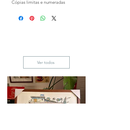
Cópias limitas e numeradas
em tamanho A2.
A2, A3 e A4 impresso em papel
couchê de 300gm.
Ver todos