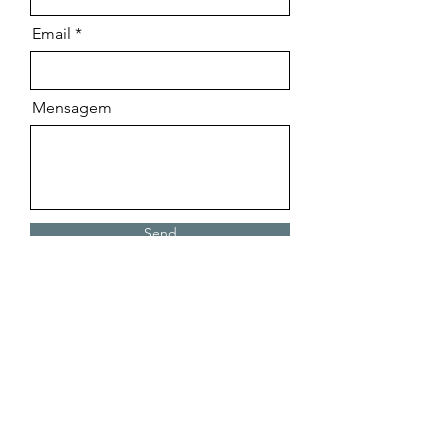
Email
Mensagem
Send
une São Paulo - Brasil