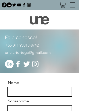
Fale conosco!
+55 011 98318-8742
une.artortega@gmail.com
Nome
Sobrenome